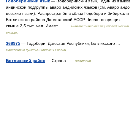
Годоберинский язык
— (годоберийский язык) один из языков
андийской подгруппы аваро андийских языков (см. Аваро андо
цезские языки). Распространён в сёлах Годобери и Зибирхали
Ботлихского района Дагестанской АССР. Число говорящих
свыше 2,5 тыс. чел. Имеет… …
Лингвистический энциклопедический
словарь
368975
— Годобери, Дагестан Республики, Ботлихского …
Населённые пункты и индексы России
Ботлихский район
— Страна …
Википедия