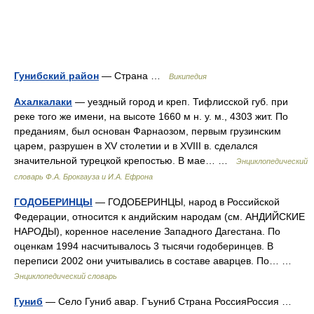
Гунибский район
— Страна …
Википедия
Ахалкалаки
— уездный город и креп. Тифлисской губ. при
реке того же имени, на высоте 1660 м н. у. м., 4303 жит. По
преданиям, был основан Фарнаозом, первым грузинским
царем, разрушен в XV столетии и в XVIII в. сделался
значительной турецкой крепостью. В мае… …
Энциклопедический
словарь Ф.А. Брокгауза и И.А. Ефрона
ГОДОБЕРИНЦЫ
— ГОДОБЕРИНЦЫ, народ в Российской
Федерации, относится к андийским народам (см. АНДИЙСКИЕ
НАРОДЫ), коренное население Западного Дагестана. По
оценкам 1994 насчитывалось 3 тысячи годоберинцев. В
переписи 2002 они учитывались в составе аварцев. По… …
Энциклопедический словарь
Гуниб
— Село Гуниб авар. Гъуниб Страна РоссияРоссия …