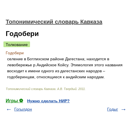
Топонимический словарь Кавказа
Годобери
Толкование
Годобери
селение в Ботлихском районе Дагестана; находится в
левобережье р.Андийское Койсу. Этимология этого названия
восходит к имени одного из дагестанских народов –
годоберинцам, относящиеся к андийским народам.
Топонимический словарь Кавказа
.
А.В. Твердый
.
2011
.
Игры ⚽
Нужно сделать НИР?
Гогылдон
Годыг