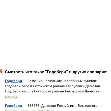
Смотреть что такое "Годобери" в других словарях:
Годобери
— название нескольких населённых пунктов:
Годобери село в Ботлихском районе Республики Дагестан.
Годобери хутор в Гунибском районе Республики Дагестан …
Википедия
Годобери
— 368975, Дагестан Республики, Ботлихского …